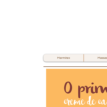
Marmitex
Massas