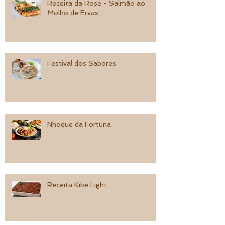
Receita da Rose - Salmão ao
Molho de Ervas
Festival dos Sabores
Nhoque da Fortuna
Receita Kibe Light