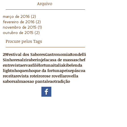
Arquivo
março de 2016
(2)
2 posts
fevereiro de 2016
(2)
2 posts
novembro de 2015
(1)
1 post
outubro de 2015
(2)
2 posts
Procure pelos Tags
29
Festival dos Sabores
Gastronomia
Rondelli
Sinhores
alzira
berinjela
casa de massas
chef
entrevista
ervas
filé
fortuna
italia
kibe
lenda
light
nhoque
nhoque da fortuna
peixe
páscoa
receita
revista roteiro
rose rovella
rovella
sabor
salmao
sao pantaleao
tradição