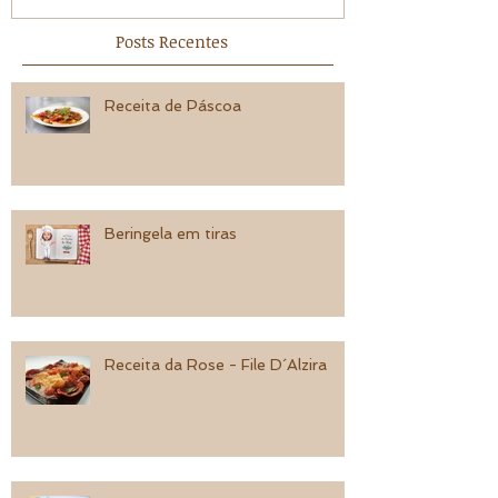
Posts Recentes
Receita de Páscoa
Beringela em tiras
Receita da Rose - File D´Alzira