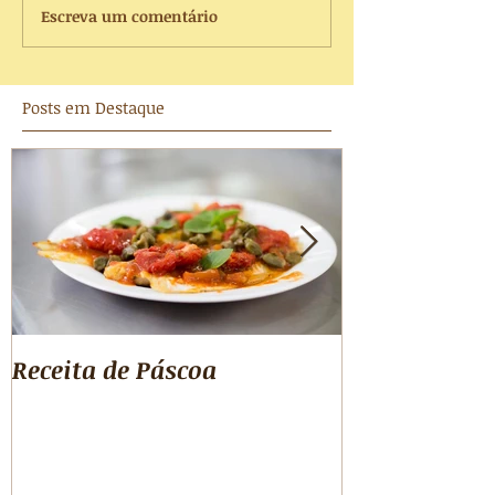
Escreva um comentário
Posts em Destaque
Receita de Páscoa
Beringela em