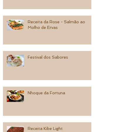
Receita da Rose - Salmão ao
Molho de Ervas
Festival dos Sabores
Nhoque da Fortuna
Receita Kibe Light