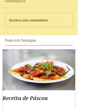
Comentários
Escreva um comentário
Posts em Destaque
Receita de Páscoa
Beringela em