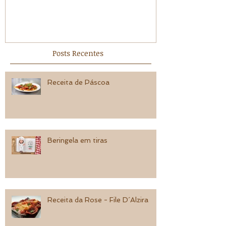
Posts Recentes
Receita de Páscoa
Beringela em tiras
Receita da Rose - File D´Alzira