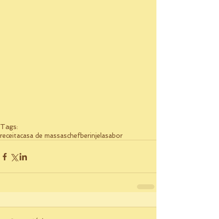
Tags:
receita
casa de massas
chef
berinjela
sabor