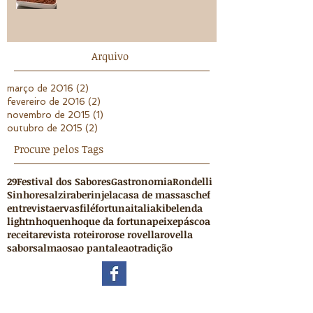
Arquivo
março de 2016
(2)
2 posts
fevereiro de 2016
(2)
2 posts
novembro de 2015
(1)
1 post
outubro de 2015
(2)
2 posts
Procure pelos Tags
29
Festival dos Sabores
Gastronomia
Rondelli
Sinhores
alzira
berinjela
casa de massas
chef
entrevista
ervas
filé
fortuna
italia
kibe
lenda
light
nhoque
nhoque da fortuna
peixe
páscoa
receita
revista roteiro
rose rovella
rovella
sabor
salmao
sao pantaleao
tradição